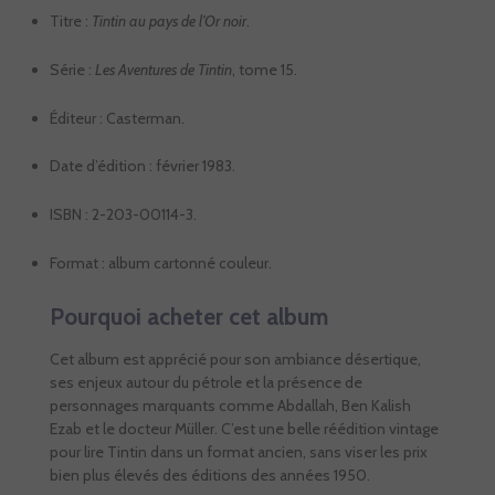
Titre :
Tintin au pays de l’Or noir
.
Série :
Les Aventures de Tintin
, tome 15.
Éditeur : Casterman.
Date d’édition : février 1983.
ISBN : 2-203-00114-3.
Format : album cartonné couleur.
Pourquoi acheter cet album
Cet album est apprécié pour son ambiance désertique,
ses enjeux autour du pétrole et la présence de
personnages marquants comme Abdallah, Ben Kalish
Ezab et le docteur Müller. C’est une belle réédition vintage
pour lire Tintin dans un format ancien, sans viser les prix
bien plus élevés des éditions des années 1950.