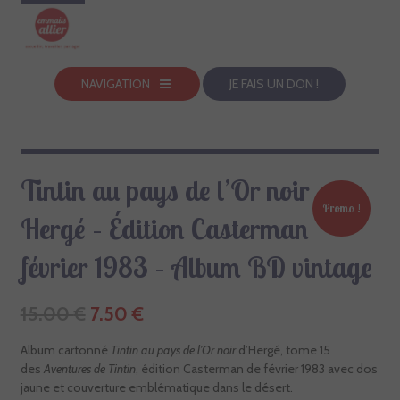
NAVIGATION
JE FAIS UN DON !
Tintin au pays de l’Or noir –
Promo !
Hergé – Édition Casterman
février 1983 – Album BD vintage
LE
LE
15.00
€
7.50
€
PRIX
PRIX
INITIAL
ACTUEL
Album cartonné
Tintin au pays de l’Or noir
d’Hergé, tome 15
ÉTAIT :
EST :
des
Aventures de Tintin
, édition Casterman de février 1983 avec dos
15.00 €.
7.50 €.
jaune et couverture emblématique dans le désert.