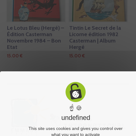
Le Lotus Bleu (Hergé) –
Tintin Le Secret de la
Édition Casterman
Licorne édition 1982
Novembre 1984 – Bon
Casterman | Album
Etat
Hergé
15.00
€
15.00
€
☝ 🍪
undefined
This site uses cookies and gives you control over
what you want to activate