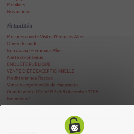
Mobiliers
Nos actions
Actualités
Mesures covid – Visite d’Emmaüs Allier
Ouvert le lundi
Bon d’achat – Emmaüs Allier
Alerte coronavirus
ENQUETE PUBLIQUE
VENTE D’ÉTÉ EXCEPTIONNELLE
Meditterannea Rescue
Vente exceptionnelle de chaussures
Grande vente D’HIVER 7 et 8 décembre 2018
Bienvenue !