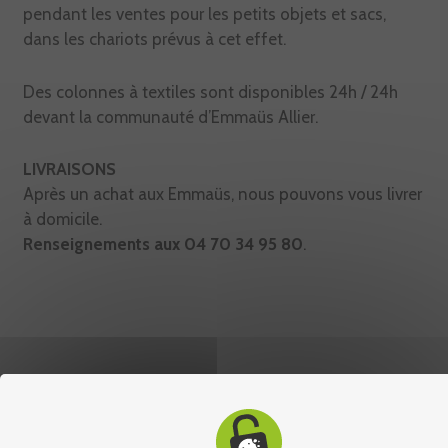
pendant les ventes pour les petits objets et sacs,
dans les chariots prévus à cet effet.
Des colonnes à textiles sont disponibles 24h / 24h
devant la communauté d’Emmaüs Allier.
LIVRAISONS
Après un achat aux Emmaüs, nous pouvons vous livrer
à domicile.
Renseignements aux 04 70 34 95 80
.