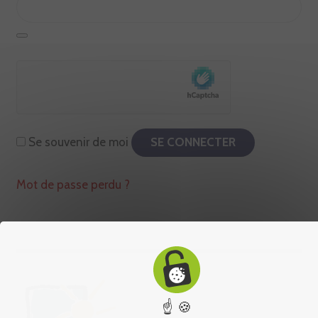
Se souvenir de moi
SE CONNECTER
Mot de passe perdu ?
☝ 🍪