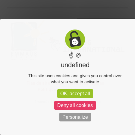
☝ 🍪
undefined
This site uses cookies and gives you control over
what you want to activate
Plan du site
CGV
Mentions légales
Politique de confidentialité
OK, accept all
Emmaüs Allier © 2026.
C-toucom web
Deny all cookies
Personalize