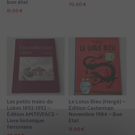
bon état
70.00
€
15.00
€
Les petits trains du
Le Lotus Bleu (Hergé) –
Loiret 1892‑1992 –
Édition Casterman
Édition AMTP/FACS –
Novembre 1984 – Bon
Livre historique
Etat
ferroviaire
15.00
€