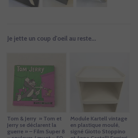
Je jette un coup d'oeil au reste...
Tom & Jerry » Tom et
Module Kartell vintage
Jerry se déclarent la
en plastique moulé,
guerre » – Film Super 8
signé Giotto Stoppino
– couleurs / muet – 50
et Anna Castelli Ferrieri.