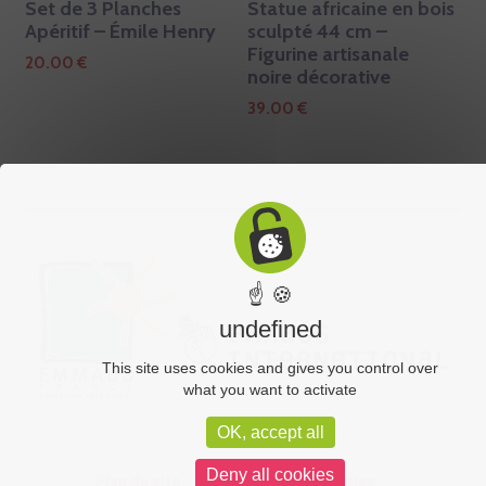
Set de 3 Planches
Statue africaine en bois
Apéritif – Émile Henry
sculpté 44 cm –
Figurine artisanale
20.00
€
noire décorative
39.00
€
☝ 🍪
undefined
This site uses cookies and gives you control over
what you want to activate
OK, accept all
Deny all cookies
Plan du site
CGV
Mentions légales