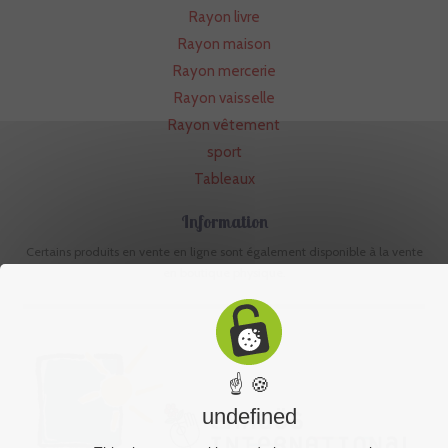
Rayon livre
Rayon maison
Rayon mercerie
Rayon vaisselle
Rayon vêtement
sport
Tableaux
Information
Certains produits en vente en ligne sont également disponible à la vente
en boutique physique.
☝ 🍪
undefined