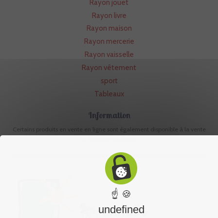
Rayon jouet
Rayon livre
Rayon maison
Rayon mercerie
Rayon vaisselle
Rayon vêtement
sport
Tableaux
Information
Certains produits en vente en ligne sont également disponible à la vente
en boutique physique.
☝ 🍪
undefined