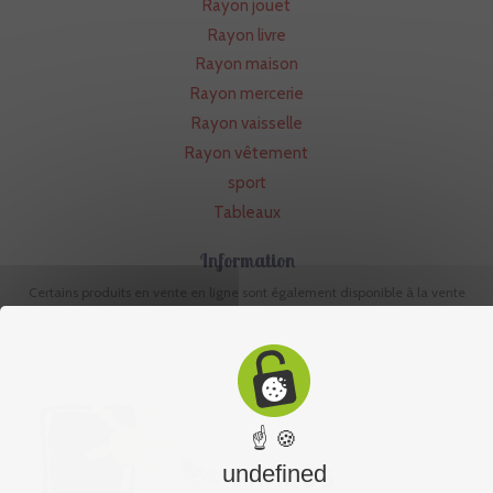
Rayon jouet
Rayon livre
Rayon maison
Rayon mercerie
Rayon vaisselle
Rayon vêtement
sport
Tableaux
Information
Certains produits en vente en ligne sont également disponible à la vente
en boutique physique.
☝ 🍪
undefined