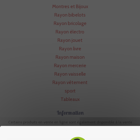
Montres et Bijoux
Rayon bibelots
Rayon bricolage
Rayon électro
Rayon jouet
Rayon livre
Rayon maison
Rayon mercerie
Rayon vaisselle
Rayon vêtement
sport
Tableaux
Information
Certains produits en vente en ligne sont également disponible à la vente
en boutique physique.