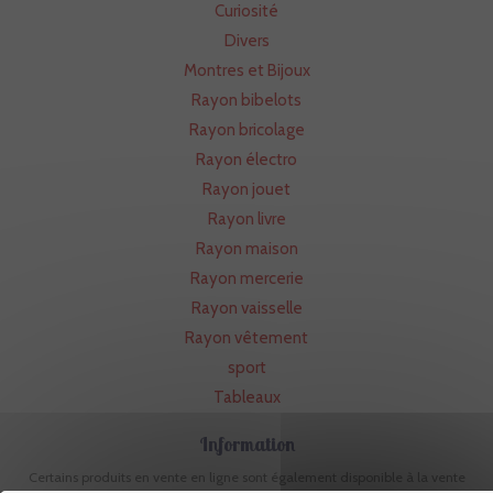
Curiosité
Divers
Montres et Bijoux
Rayon bibelots
Rayon bricolage
Rayon électro
Rayon jouet
Rayon livre
Rayon maison
Rayon mercerie
Rayon vaisselle
Rayon vêtement
sport
Tableaux
Information
Certains produits en vente en ligne sont également disponible à la vente