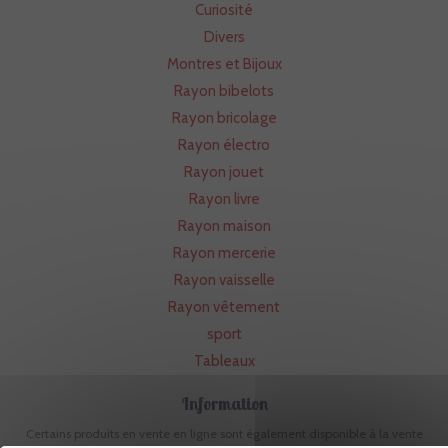
Curiosité
Divers
Montres et Bijoux
Rayon bibelots
Rayon bricolage
Rayon électro
Rayon jouet
Rayon livre
Rayon maison
Rayon mercerie
Rayon vaisselle
Rayon vêtement
sport
Tableaux
Information
Certains produits en vente en ligne sont également disponible à la vente