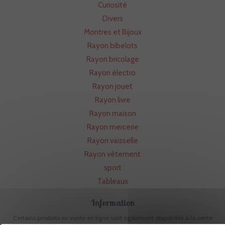
Curiosité
Divers
Montres et Bijoux
Rayon bibelots
Rayon bricolage
Rayon électro
Rayon jouet
Rayon livre
Rayon maison
Rayon mercerie
Rayon vaisselle
Rayon vêtement
sport
Tableaux
Information
Certains produits en vente en ligne sont également disponible à la vente