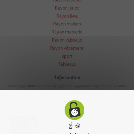
Rayon jouet
Rayon livre
Rayon maison
Rayon mercerie
Rayon vaisselle
Rayon vêtement
sport
Tableaux
Information
Certains produits en vente en ligne sont également disponible à la vente
en boutique physique.
☝ 🍪