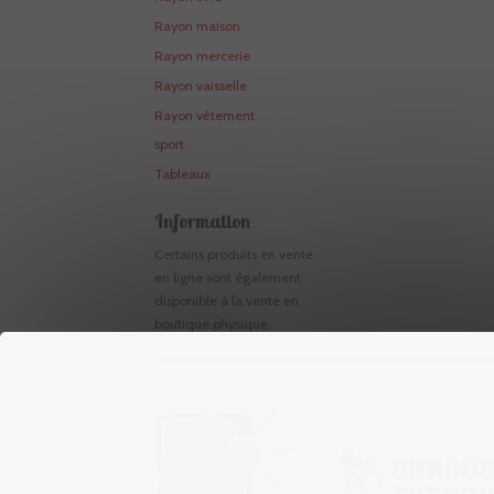
Rayon maison
Rayon mercerie
Rayon vaisselle
Rayon vêtement
sport
Tableaux
Information
Certains produits en vente
en ligne sont également
disponible à la vente en
boutique physique.