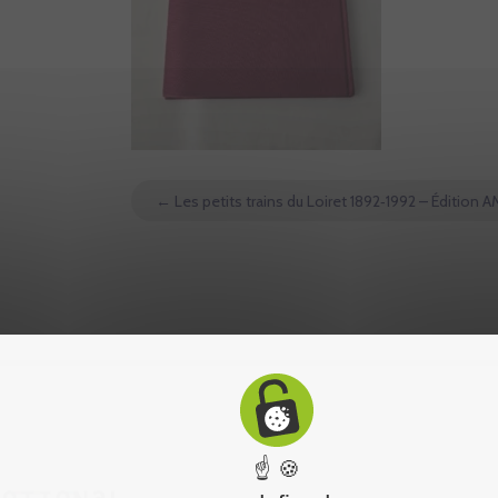
←
Les petits trains du Loiret 1892‑1992 – Édition A
☝ 🍪