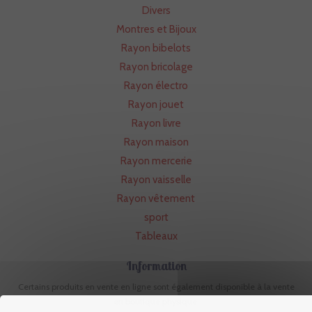
Divers
Montres et Bijoux
Rayon bibelots
Rayon bricolage
Rayon électro
Rayon jouet
Rayon livre
Rayon maison
Rayon mercerie
Rayon vaisselle
Rayon vêtement
sport
Tableaux
Information
Certains produits en vente en ligne sont également disponible à la vente
en boutique physique.