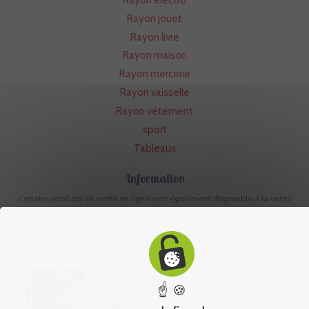
Rayon jouet
Rayon livre
Rayon maison
Rayon mercerie
Rayon vaisselle
Rayon vêtement
sport
Tableaux
Information
Certains produits en vente en ligne sont également disponible à la vente
en boutique physique.
☝ 🍪