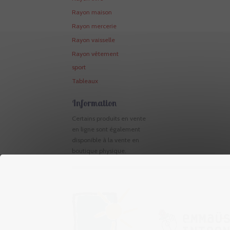
Rayon maison
Rayon mercerie
Rayon vaisselle
Rayon vêtement
sport
Tableaux
Information
Certains produits en vente
en ligne sont également
disponible à la vente en
boutique physique.