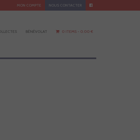
MON COMPTE
NOUS CONTACTER
OLLECTES
BÉNÉVOLAT
0 ITEMS -
0.00
€