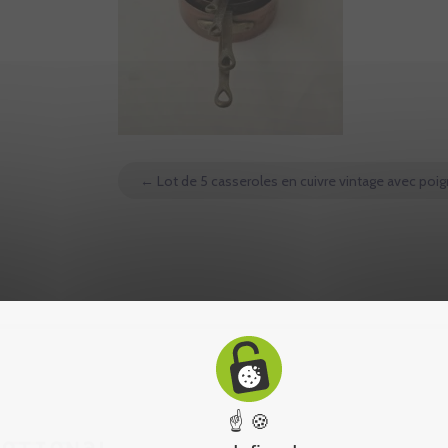
←
Lot de 5 casseroles en cuivre vintage avec poig
☝ 🍪