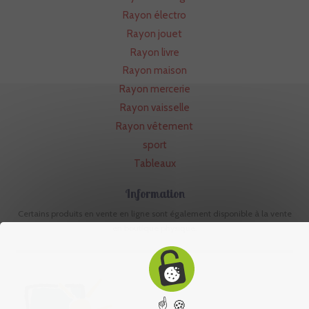
Rayon électro
Rayon jouet
Rayon livre
Rayon maison
Rayon mercerie
Rayon vaisselle
Rayon vêtement
sport
Tableaux
Information
Certains produits en vente en ligne sont également disponible à la vente
en boutique physique.
☝ 🍪