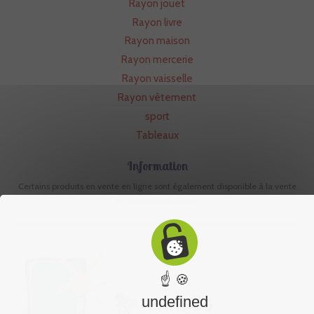
Rayon jouet
Rayon livre
Rayon maison
Rayon mercerie
Rayon vaisselle
Rayon vêtement
sport
Tableaux
Information
Certains produits en vente en ligne sont également disponible à la vente
en boutique physique.
☝ 🍪
undefined