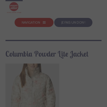
NAVIGATION
JE FAIS UN DON !
Columbia Powder Lite Jacket