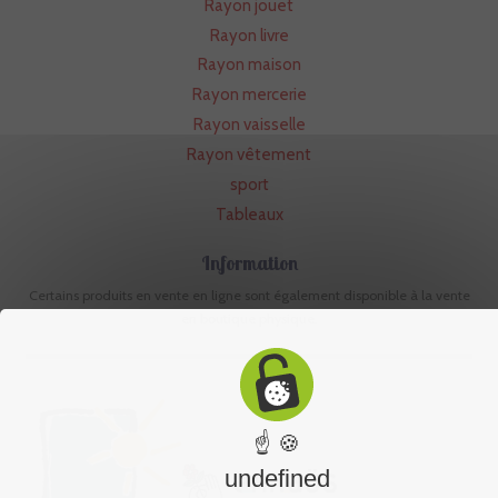
Rayon jouet
Rayon livre
Rayon maison
Rayon mercerie
Rayon vaisselle
Rayon vêtement
sport
Tableaux
Information
Certains produits en vente en ligne sont également disponible à la vente
en boutique physique.
☝ 🍪
undefined