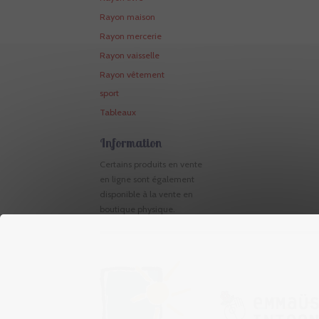
Rayon maison
Rayon mercerie
Rayon vaisselle
Rayon vêtement
sport
Tableaux
Information
Certains produits en vente
en ligne sont également
disponible à la vente en
boutique physique.