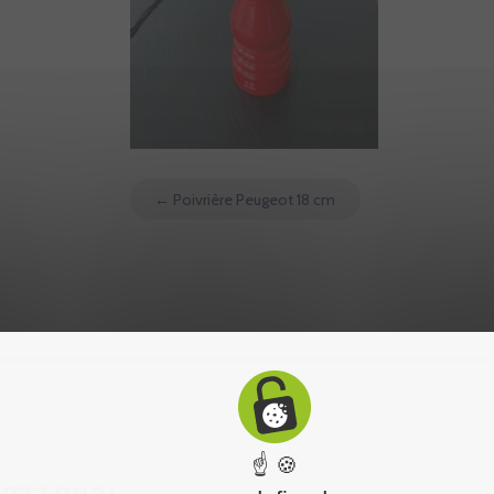
←
Poivrière Peugeot 18 cm
☝ 🍪