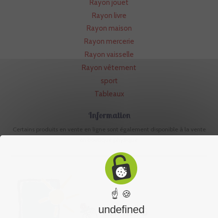
Rayon jouet
Rayon livre
Rayon maison
Rayon mercerie
Rayon vaisselle
Rayon vêtement
sport
Tableaux
Information
Certains produits en vente en ligne sont également disponible à la vente
en boutique physique.
☝ 🍪
undefined