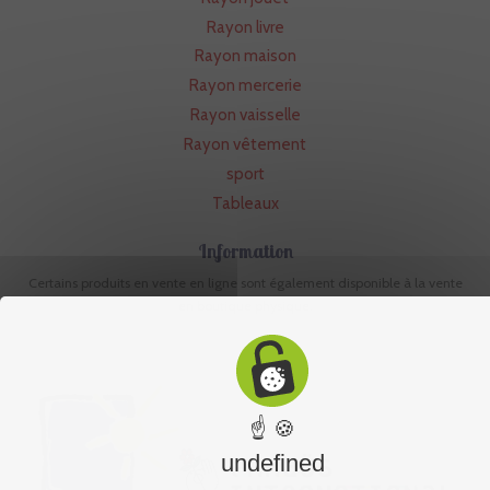
Rayon livre
Rayon maison
Rayon mercerie
Rayon vaisselle
Rayon vêtement
sport
Tableaux
Information
Certains produits en vente en ligne sont également disponible à la vente
en boutique physique.
☝ 🍪
undefined